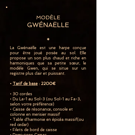
MODÈLE
GWÉNAËLLE
*
La Gwénaëlle est une harpe conçue
pour être joué posée au sol. Elle
propose un son plus chaud et riche en
harmoniques que sa petite sœur, le
modèle Gwen, qui se situe sur un
registre plus clair et puissant.
•
Tarif de base
: 2200€
• 30 cordes
• Du La-1 au Sol-3 (ou Sol-1 au Fa-3,
selon votre préférence)
• Caisse de résonance, console et
colonne en merisier massif
• Table d'harmonie en épicéa massif(ou
red cedar)
• Filets de bord de caisse
• Demi-tons Camac