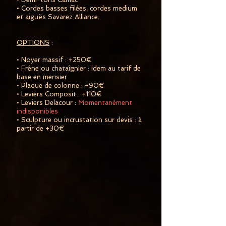
• Cordes basses filées, cordes medium
et aiguës Savarez Alliance.
OPTIONS
:
• Noyer massif : +250€
• Frêne ou chataîgnier : idem au tarif de
base en merisier
• Plaque de colonne : +90€
• Leviers Composit : +110€
• Leviers Delacour :
Momentanément
indisponibles
• Sculpture ou incrustation sur devis : à
partir de +30€